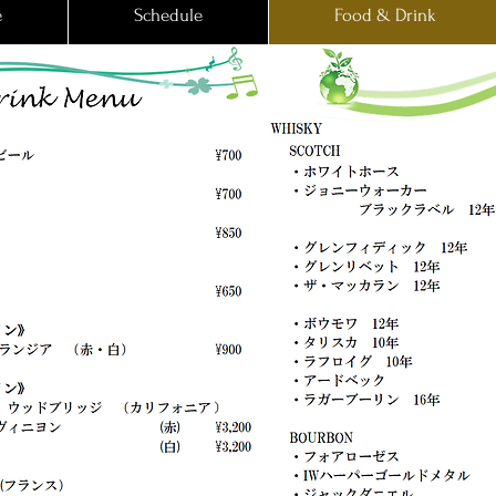
e
Schedule
Food & Drink