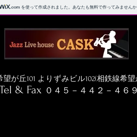
.com
を使って作成されました。あなたも無料で作ってみませんか
望が丘101 よりずみビル102(相鉄線希
Tel & Fax
０４５－４４２－４６