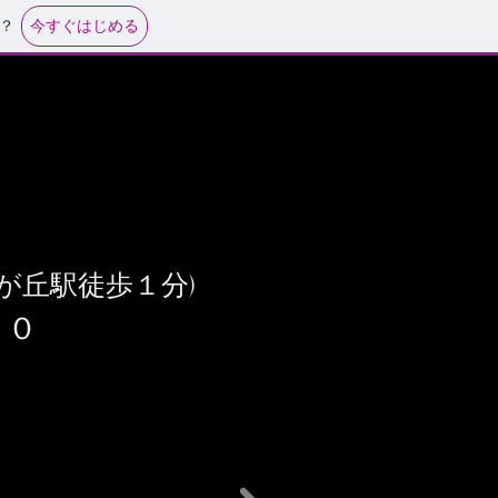
今すぐはじめる
？
望が丘駅徒歩１分)
９０